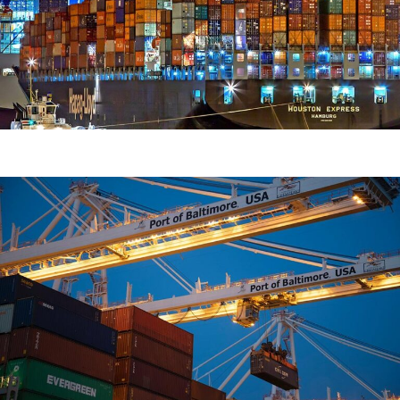
Demo Media Title 2
Home Delivery
Road Transport
Demo Media Title 3
Courier Service
Sea Transport