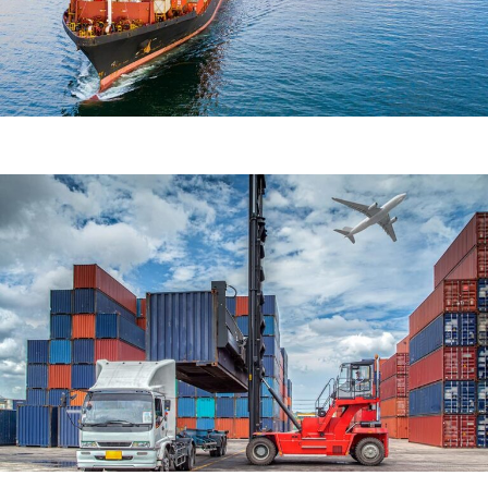
Demo Media Title 6
Air Transport
Home Delivery
Demo Media Title 7
Courier Service
Sea Transport