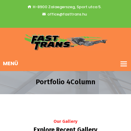
H-8900 Zalaegerszeg, Sport utca 5.
office@fasttrans.hu
Portfolio 4Column
Our Gallery
Explore Recent Gallery