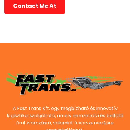
Contact Me At
A Fast Trans Kft. egy megbízható és innovatív
logisztikai szolgáltató, amely nemzetközi és belföldi
árufuvarozásra, valamint fuvarszervezésre