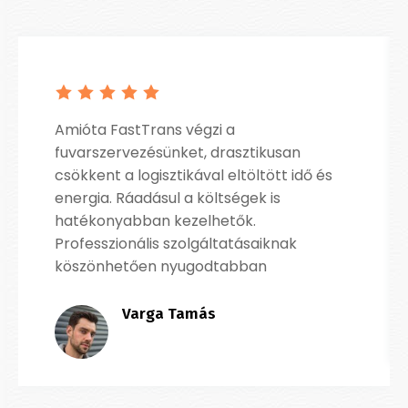
Amióta FastTrans végzi a
fuvarszervezésünket, drasztikusan
csökkent a logisztikával eltöltött idő és
energia. Ráadásul a költségek is
hatékonyabban kezelhetők.
Professzionális szolgáltatásaiknak
köszönhetően nyugodtabban
Varga Tamás