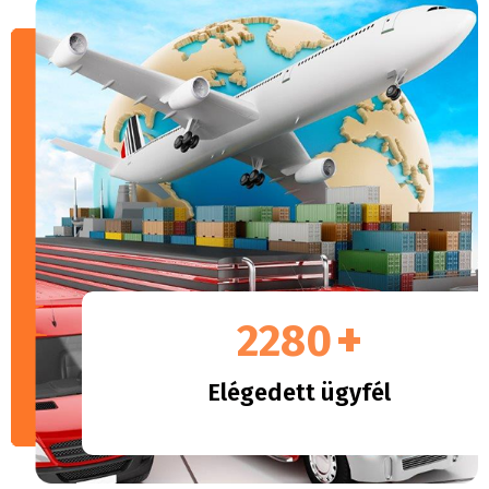
+
2280
Elégedett ügyfél